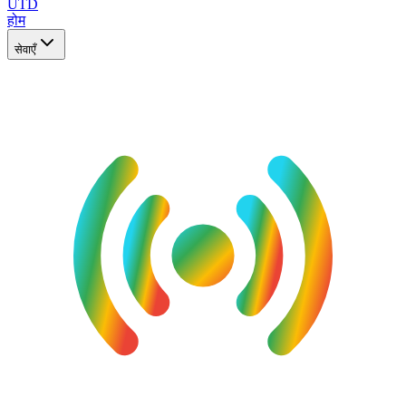
UTD
होम
सेवाएँ