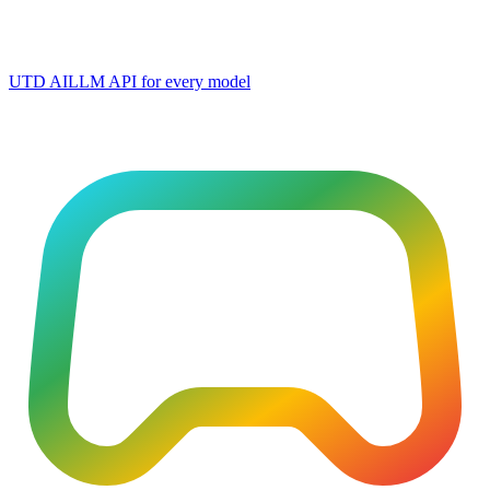
UTD AI
LLM API for every model