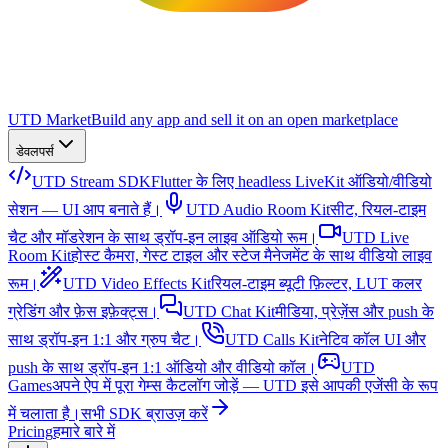
UTD Market
Build any app and sell it on an open marketplace
डेवलपर्स
UTD Stream SDK
Flutter के लिए headless LiveKit ऑडियो/वीडियो
सेशन — UI आप बनाते हैं।
UTD Audio Room Kit
सीट, रियल-टाइम
चैट और मॉडरेशन के साथ ड्रॉप-इन लाइव ऑडियो रूम।
UTD Live
Room Kit
होस्ट कैमरा, गेस्ट टाइल और स्टेज मैनेजमेंट के साथ वीडियो लाइव
रूम।
UTD Video Effects Kit
रियल-टाइम ब्यूटी फ़िल्टर, LUT कलर
ग्रेडिंग और फ़ेस इफ़ेक्ट्स।
UTD Chat Kit
मीडिया, प्रेज़ेंस और push के
साथ ड्रॉप-इन 1:1 और ग्रुप चैट।
UTD Calls Kit
नेटिव कॉल UI और
push के साथ ड्रॉप-इन 1:1 ऑडियो और वीडियो कॉल।
UTD
Games
अपने ऐप में पूरा गेम्स कैटलॉग जोड़ें — UTD इसे आपकी एजेंसी के रूप
में चलाता है।
सभी SDK ब्राउज़ करें
Pricing
हमारे बारे में