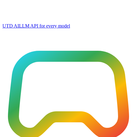
UTD AI
LLM API for every model