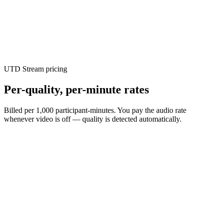
Free to start
Get $50 free every month
Every eligible account gets a free month grant, spent at real rates
across any streaming service — no card required.
UTD Stream pricing
Per-quality, per-minute rates
Billed per 1,000 participant-minutes. You pay the audio rate
whenever video is off — quality is detected automatically.
$
0.29
/ 1,000 participant-min