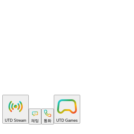
A recurring free grant spent at real rates — no card, no commitment.
Pay as you go
Per-minute billing. No setup fees, no monthly minimums, no lock-
in.
Built to scale
From a first room to millions of participants — with volume rates
and real support.
UTD Stream
UTD Games
채팅
통화