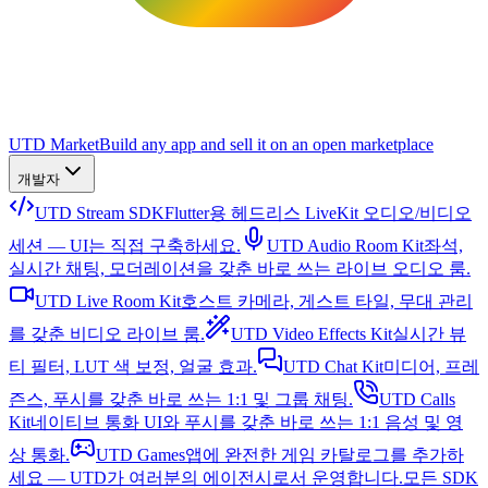
UTD Market
Build any app and sell it on an open marketplace
개발자
UTD Stream SDK
Flutter용 헤드리스 LiveKit 오디오/비디오
세션 — UI는 직접 구축하세요.
UTD Audio Room Kit
좌석,
실시간 채팅, 모더레이션을 갖춘 바로 쓰는 라이브 오디오 룸.
UTD Live Room Kit
호스트 카메라, 게스트 타일, 무대 관리
를 갖춘 비디오 라이브 룸.
UTD Video Effects Kit
실시간 뷰
티 필터, LUT 색 보정, 얼굴 효과.
UTD Chat Kit
미디어, 프레
즌스, 푸시를 갖춘 바로 쓰는 1:1 및 그룹 채팅.
UTD Calls
Kit
네이티브 통화 UI와 푸시를 갖춘 바로 쓰는 1:1 음성 및 영
상 통화.
UTD Games
앱에 완전한 게임 카탈로그를 추가하
세요 — UTD가 여러분의 에이전시로서 운영합니다.
모든 SDK