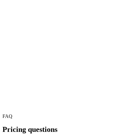
At scale
Custom pricing for high volume
Streaming millions of minutes a month? We offer volume discounts,
dedicated infrastructure and a named engineering contact.
Talk to sales
FAQ
Pricing questions