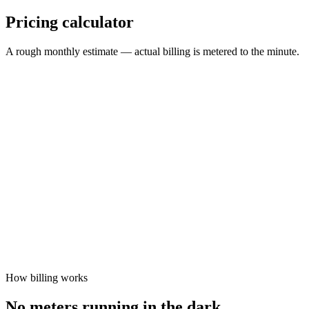
Pricing calculator
A rough monthly estimate — actual billing is metered to the minute.
Quality
Audio Room
Live — SD
Live — HD
Live — Full HD
Live — 2K
Live — 4K
Average participants
50
Streaming minutes / month
2,000
100,000
participant-minutes
$249.00
Free grant applied
−
$50.00
Estimated monthly cost
$199.00
Estimate excludes taxes. Free grant is shown only when enabled.
How billing works
No meters running in the dark