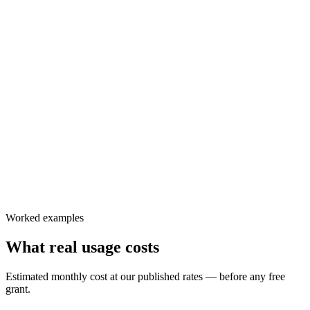
$
6.99
/ 1,000 participant-min
$
9.99
/ 1,000 participant-min
Worked examples
What real usage costs
Estimated monthly cost at our published rates — before any free
grant.