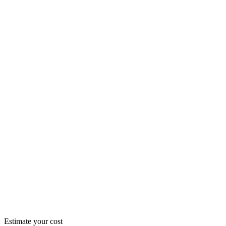
$52.20
/ month
$597.60
/ month
$1,915.20
/ month
Estimate your cost