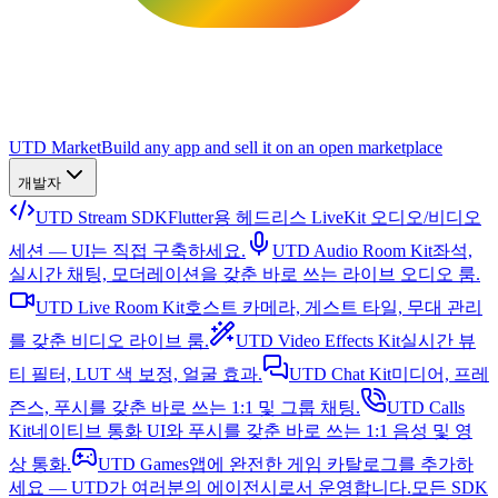
UTD Market
Build any app and sell it on an open marketplace
개발자
UTD Stream SDK
Flutter용 헤드리스 LiveKit 오디오/비디오
세션 — UI는 직접 구축하세요.
UTD Audio Room Kit
좌석,
실시간 채팅, 모더레이션을 갖춘 바로 쓰는 라이브 오디오 룸.
UTD Live Room Kit
호스트 카메라, 게스트 타일, 무대 관리
를 갖춘 비디오 라이브 룸.
UTD Video Effects Kit
실시간 뷰
티 필터, LUT 색 보정, 얼굴 효과.
UTD Chat Kit
미디어, 프레
즌스, 푸시를 갖춘 바로 쓰는 1:1 및 그룹 채팅.
UTD Calls
Kit
네이티브 통화 UI와 푸시를 갖춘 바로 쓰는 1:1 음성 및 영
상 통화.
UTD Games
앱에 완전한 게임 카탈로그를 추가하
세요 — UTD가 여러분의 에이전시로서 운영합니다.
모든 SDK