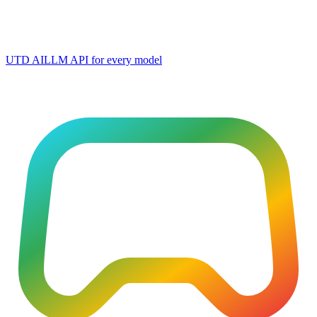
UTD AI
LLM API for every model