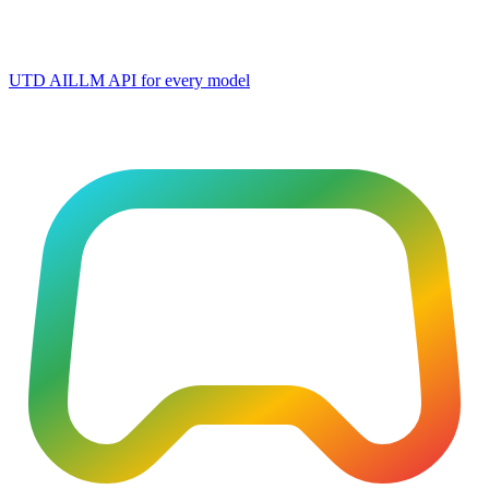
UTD AI
LLM API for every model