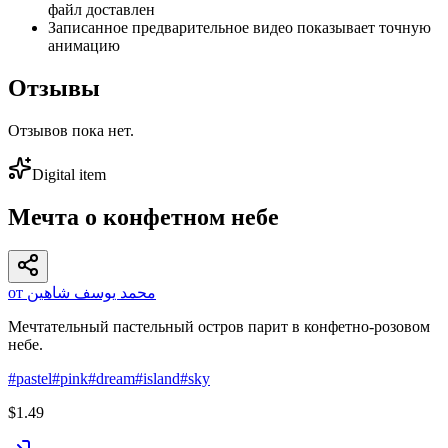
файл доставлен
Записанное предварительное видео показывает точную
анимацию
Отзывы
Отзывов пока нет.
Digital item
Мечта о конфетном небе
от محمد يوسف شاهين
Мечтательный пастельный остров парит в конфетно-розовом
небе.
#
pastel
#
pink
#
dream
#
island
#
sky
$1.49