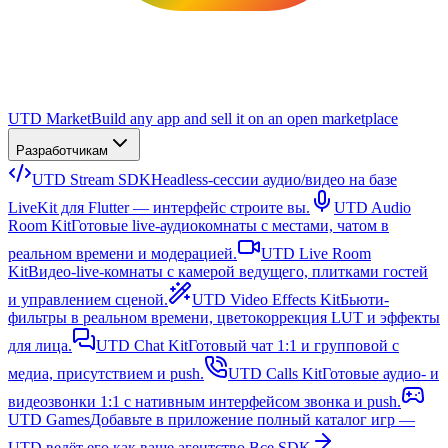
UTD Market
Build any app and sell it on an open marketplace
Разработчикам
UTD Stream SDK
Headless-сессии аудио/видео на базе
LiveKit для Flutter — интерфейс строите вы.
UTD Audio
Room Kit
Готовые live-аудиокомнаты с местами, чатом в
реальном времени и модерацией.
UTD Live Room
Kit
Видео-live-комнаты с камерой ведущего, плитками гостей
и управлением сценой.
UTD Video Effects Kit
Бьюти-
фильтры в реальном времени, цветокоррекция LUT и эффекты
для лица.
UTD Chat Kit
Готовый чат 1:1 и групповой с
медиа, присутствием и push.
UTD Calls Kit
Готовые аудио- и
видеозвонки 1:1 с нативным интерфейсом звонка и push.
UTD Games
Добавьте в приложение полный каталог игр —
UTD ведёт его как ваше агентство.
Все SDK