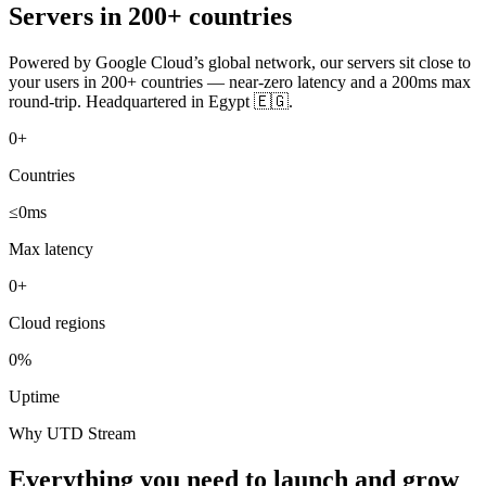
Servers in 200+ countries
Powered by Google Cloud’s global network, our servers sit close to
your users in 200+ countries — near-zero latency and a 200ms max
round-trip. Headquartered in Egypt 🇪🇬.
0
+
Countries
≤
0
ms
Max latency
0
+
Cloud regions
0
%
Uptime
Why UTD Stream
Everything you need to launch and grow