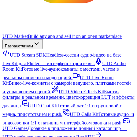
UTD Market
Build any app and sell it on an open marketplace
Разработчикам
UTD Stream SDK
Headless-сессии аудио/видео на базе
LiveKit для Flutter — интерфейс строите вы.
UTD Audio
Room Kit
Готовые live-аудиокомнаты с местами, чатом в
реальном времени и модерацией.
UTD Live Room
Kit
Видео-live-комнаты с камерой ведущего, плитками гостей
и управлением сценой.
UTD Video Effects Kit
Бьюти-
фильтры в реальном времени, цветокоррекция LUT и эффекты
для лица.
UTD Chat Kit
Готовый чат 1:1 и групповой с
медиа, присутствием и push.
UTD Calls Kit
Готовые аудио- и
видеозвонки 1:1 с нативным интерфейсом звонка и push.
UTD Games
Добавьте в приложение полный каталог игр —
UTD ведёт его как ваше агентство.
Все SDK