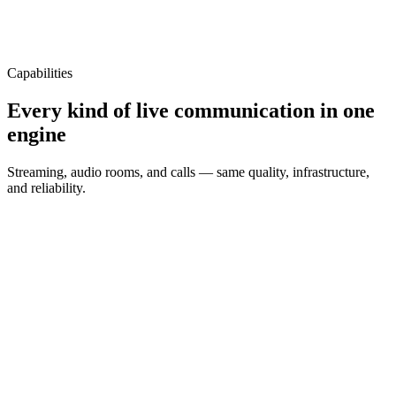
Capabilities
Every kind of live communication in one
engine
Streaming, audio rooms, and calls — same quality, infrastructure,
and reliability.
LIVE
Live streaming
Live video with hosts, guests, and an interactive audience, plus real-
time gifts and comments — ready to monetize.
Host & guests
Interactive audience
Gifts & comments