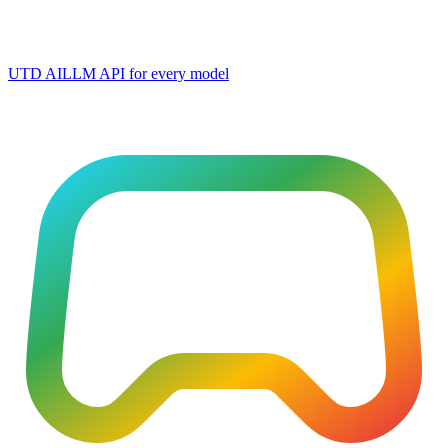
UTD AI
LLM API for every model