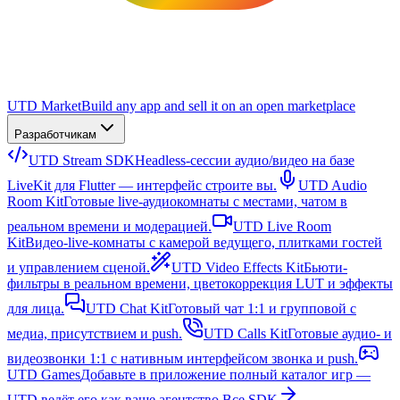
UTD Market
Build any app and sell it on an open marketplace
Разработчикам
UTD Stream SDK
Headless-сессии аудио/видео на базе
LiveKit для Flutter — интерфейс строите вы.
UTD Audio
Room Kit
Готовые live-аудиокомнаты с местами, чатом в
реальном времени и модерацией.
UTD Live Room
Kit
Видео-live-комнаты с камерой ведущего, плитками гостей
и управлением сценой.
UTD Video Effects Kit
Бьюти-
фильтры в реальном времени, цветокоррекция LUT и эффекты
для лица.
UTD Chat Kit
Готовый чат 1:1 и групповой с
медиа, присутствием и push.
UTD Calls Kit
Готовые аудио- и
видеозвонки 1:1 с нативным интерфейсом звонка и push.
UTD Games
Добавьте в приложение полный каталог игр —
UTD ведёт его как ваше агентство.
Все SDK