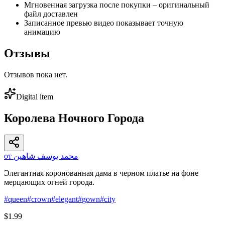
Мгновенная загрузка после покупки – оригинальный
файл доставлен
Записанное превью видео показывает точную
анимацию
Отзывы
Отзывов пока нет.
Digital item
Королева Ночного Города
от محمد يوسف شاهين
Элегантная коронованная дама в черном платье на фоне
мерцающих огней города.
#
queen
#
crown
#
elegant
#
gown
#
city
$1.99