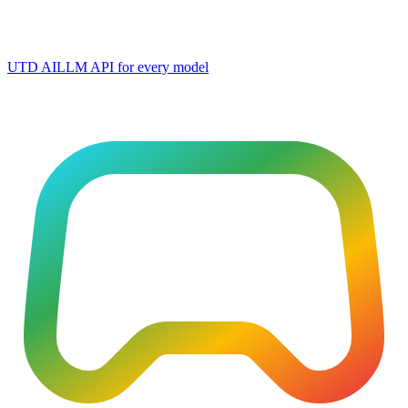
UTD AI
LLM API for every model