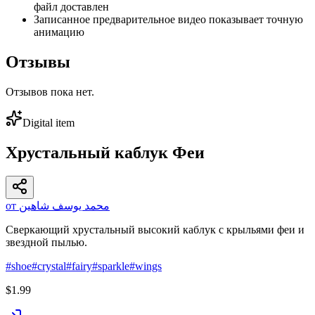
файл доставлен
Записанное предварительное видео показывает точную
анимацию
Отзывы
Отзывов пока нет.
Digital item
Хрустальный каблук Феи
от محمد يوسف شاهين
Сверкающий хрустальный высокий каблук с крыльями феи и
звездной пылью.
#
shoe
#
crystal
#
fairy
#
sparkle
#
wings
$1.99