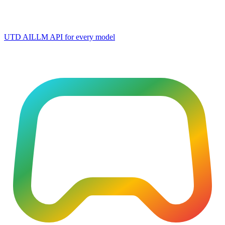
UTD AI
LLM API for every model