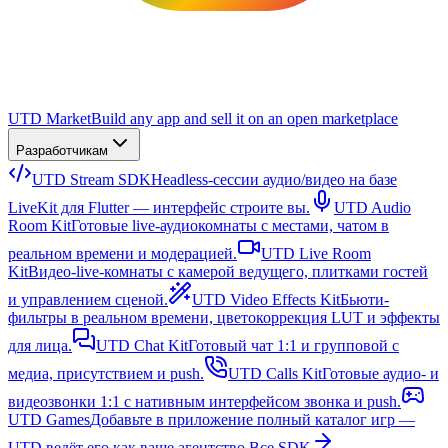
UTD Market
Build any app and sell it on an open marketplace
Разработчикам
UTD Stream SDK
Headless-сессии аудио/видео на базе
LiveKit для Flutter — интерфейс строите вы.
UTD Audio
Room Kit
Готовые live-аудиокомнаты с местами, чатом в
реальном времени и модерацией.
UTD Live Room
Kit
Видео-live-комнаты с камерой ведущего, плитками гостей
и управлением сценой.
UTD Video Effects Kit
Бьюти-
фильтры в реальном времени, цветокоррекция LUT и эффекты
для лица.
UTD Chat Kit
Готовый чат 1:1 и групповой с
медиа, присутствием и push.
UTD Calls Kit
Готовые аудио- и
видеозвонки 1:1 с нативным интерфейсом звонка и push.
UTD Games
Добавьте в приложение полный каталог игр —
UTD ведёт его как ваше агентство.
Все SDK