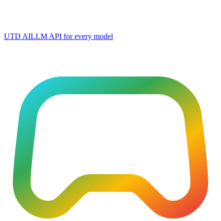
UTD AI
LLM API for every model