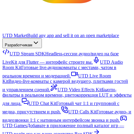
UTD Market
Build any app and sell it on an open marketplace
Разработчикам
UTD Stream SDK
Headless-сессии аудио/видео на базе
LiveKit для Flutter — интерфейс строите вы.
UTD Audio
Room Kit
Готовые live-аудиокомнаты с местами, чатом в
реальном времени и модерацией.
UTD Live Room
Kit
Видео-live-комнаты с камерой ведущего, плитками гостей
и управлением сценой.
UTD Video Effects Kit
Бьюти-
фильтры в реальном времени, цветокоррекция LUT и эффекты
для лица.
UTD Chat Kit
Готовый чат 1:1 и групповой с
медиа, присутствием и push.
UTD Calls Kit
Готовые аудио- и
видеозвонки 1:1 с нативным интерфейсом звонка и push.
UTD Games
Добавьте в приложение полный каталог игр —
UTD ведёт его как ваше агентство.
Все SDK