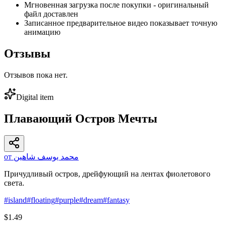
Мгновенная загрузка после покупки - оригинальный
файл доставлен
Записанное предварительное видео показывает точную
анимацию
Отзывы
Отзывов пока нет.
Digital item
Плавающий Остров Мечты
от محمد يوسف شاهين
Причудливый остров, дрейфующий на лентах фиолетового
света.
#
island
#
floating
#
purple
#
dream
#
fantasy
$1.49