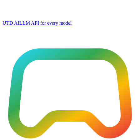
UTD AI
LLM API for every model