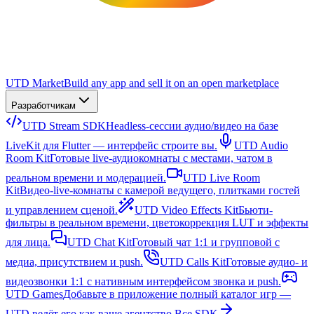
UTD Market
Build any app and sell it on an open marketplace
Разработчикам
UTD Stream SDK
Headless-сессии аудио/видео на базе
LiveKit для Flutter — интерфейс строите вы.
UTD Audio
Room Kit
Готовые live-аудиокомнаты с местами, чатом в
реальном времени и модерацией.
UTD Live Room
Kit
Видео-live-комнаты с камерой ведущего, плитками гостей
и управлением сценой.
UTD Video Effects Kit
Бьюти-
фильтры в реальном времени, цветокоррекция LUT и эффекты
для лица.
UTD Chat Kit
Готовый чат 1:1 и групповой с
медиа, присутствием и push.
UTD Calls Kit
Готовые аудио- и
видеозвонки 1:1 с нативным интерфейсом звонка и push.
UTD Games
Добавьте в приложение полный каталог игр —
UTD ведёт его как ваше агентство.
Все SDK