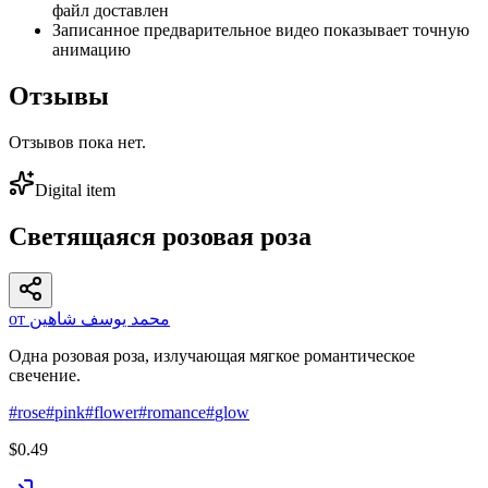
файл доставлен
Записанное предварительное видео показывает точную
анимацию
Отзывы
Отзывов пока нет.
Digital item
Светящаяся розовая роза
от محمد يوسف شاهين
Одна розовая роза, излучающая мягкое романтическое
свечение.
#
rose
#
pink
#
flower
#
romance
#
glow
$0.49