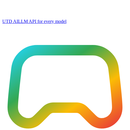
UTD AI
LLM API for every model