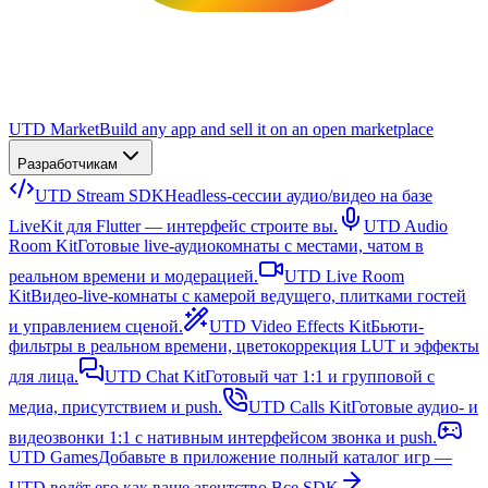
UTD Market
Build any app and sell it on an open marketplace
Разработчикам
UTD Stream SDK
Headless-сессии аудио/видео на базе
LiveKit для Flutter — интерфейс строите вы.
UTD Audio
Room Kit
Готовые live-аудиокомнаты с местами, чатом в
реальном времени и модерацией.
UTD Live Room
Kit
Видео-live-комнаты с камерой ведущего, плитками гостей
и управлением сценой.
UTD Video Effects Kit
Бьюти-
фильтры в реальном времени, цветокоррекция LUT и эффекты
для лица.
UTD Chat Kit
Готовый чат 1:1 и групповой с
медиа, присутствием и push.
UTD Calls Kit
Готовые аудио- и
видеозвонки 1:1 с нативным интерфейсом звонка и push.
UTD Games
Добавьте в приложение полный каталог игр —
UTD ведёт его как ваше агентство.
Все SDK