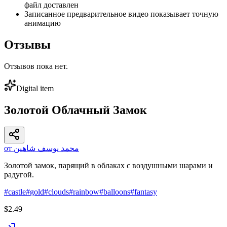
файл доставлен
Записанное предварительное видео показывает точную
анимацию
Отзывы
Отзывов пока нет.
Digital item
Золотой Облачный Замок
от محمد يوسف شاهين
Золотой замок, парящий в облаках с воздушными шарами и
радугой.
#
castle
#
gold
#
clouds
#
rainbow
#
balloons
#
fantasy
$2.49