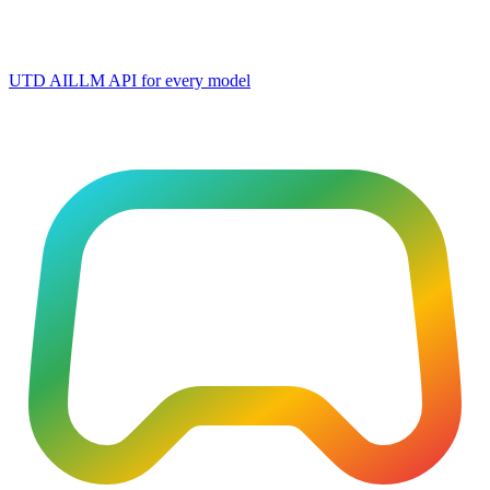
UTD AI
LLM API for every model