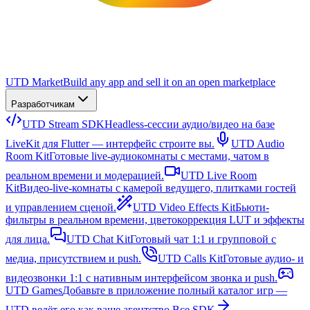
UTD Market
Build any app and sell it on an open marketplace
Разработчикам
UTD Stream SDK
Headless-сессии аудио/видео на базе
LiveKit для Flutter — интерфейс строите вы.
UTD Audio
Room Kit
Готовые live-аудиокомнаты с местами, чатом в
реальном времени и модерацией.
UTD Live Room
Kit
Видео-live-комнаты с камерой ведущего, плитками гостей
и управлением сценой.
UTD Video Effects Kit
Бьюти-
фильтры в реальном времени, цветокоррекция LUT и эффекты
для лица.
UTD Chat Kit
Готовый чат 1:1 и групповой с
медиа, присутствием и push.
UTD Calls Kit
Готовые аудио- и
видеозвонки 1:1 с нативным интерфейсом звонка и push.
UTD Games
Добавьте в приложение полный каталог игр —
UTD ведёт его как ваше агентство.
Все SDK