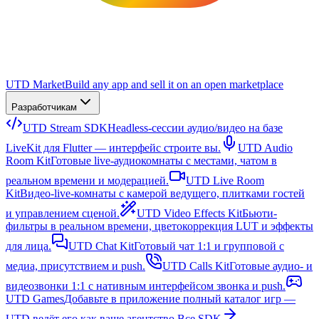
UTD Market
Build any app and sell it on an open marketplace
Разработчикам
UTD Stream SDK
Headless-сессии аудио/видео на базе
LiveKit для Flutter — интерфейс строите вы.
UTD Audio
Room Kit
Готовые live-аудиокомнаты с местами, чатом в
реальном времени и модерацией.
UTD Live Room
Kit
Видео-live-комнаты с камерой ведущего, плитками гостей
и управлением сценой.
UTD Video Effects Kit
Бьюти-
фильтры в реальном времени, цветокоррекция LUT и эффекты
для лица.
UTD Chat Kit
Готовый чат 1:1 и групповой с
медиа, присутствием и push.
UTD Calls Kit
Готовые аудио- и
видеозвонки 1:1 с нативным интерфейсом звонка и push.
UTD Games
Добавьте в приложение полный каталог игр —
UTD ведёт его как ваше агентство.
Все SDK