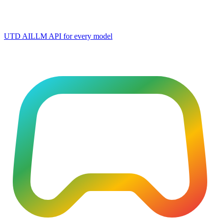
UTD AI
LLM API for every model