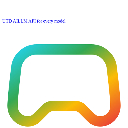
UTD AI
LLM API for every model