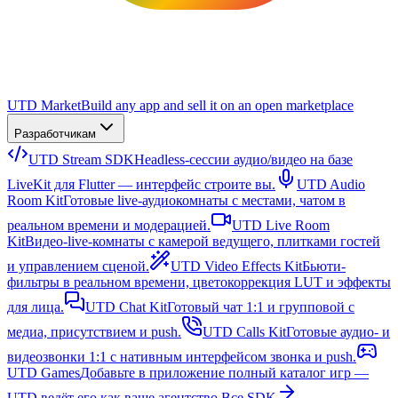
UTD Market
Build any app and sell it on an open marketplace
Разработчикам
UTD Stream SDK
Headless-сессии аудио/видео на базе
LiveKit для Flutter — интерфейс строите вы.
UTD Audio
Room Kit
Готовые live-аудиокомнаты с местами, чатом в
реальном времени и модерацией.
UTD Live Room
Kit
Видео-live-комнаты с камерой ведущего, плитками гостей
и управлением сценой.
UTD Video Effects Kit
Бьюти-
фильтры в реальном времени, цветокоррекция LUT и эффекты
для лица.
UTD Chat Kit
Готовый чат 1:1 и групповой с
медиа, присутствием и push.
UTD Calls Kit
Готовые аудио- и
видеозвонки 1:1 с нативным интерфейсом звонка и push.
UTD Games
Добавьте в приложение полный каталог игр —
UTD ведёт его как ваше агентство.
Все SDK