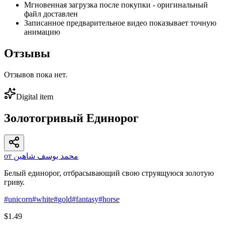
Мгновенная загрузка после покупки - оригинальный
файл доставлен
Записанное предварительное видео показывает точную
анимацию
Отзывы
Отзывов пока нет.
Digital item
Золотогривый Единорог
от محمد يوسف شاهين
Белый единорог, отбрасывающий свою струящуюся золотую
гриву.
#
unicorn
#
white
#
gold
#
fantasy
#
horse
$1.49