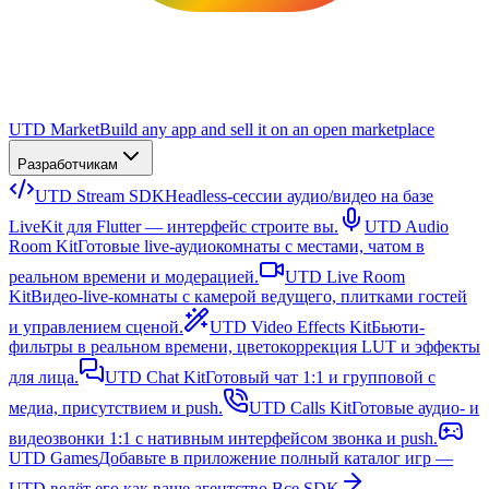
UTD Market
Build any app and sell it on an open marketplace
Разработчикам
UTD Stream SDK
Headless-сессии аудио/видео на базе
LiveKit для Flutter — интерфейс строите вы.
UTD Audio
Room Kit
Готовые live-аудиокомнаты с местами, чатом в
реальном времени и модерацией.
UTD Live Room
Kit
Видео-live-комнаты с камерой ведущего, плитками гостей
и управлением сценой.
UTD Video Effects Kit
Бьюти-
фильтры в реальном времени, цветокоррекция LUT и эффекты
для лица.
UTD Chat Kit
Готовый чат 1:1 и групповой с
медиа, присутствием и push.
UTD Calls Kit
Готовые аудио- и
видеозвонки 1:1 с нативным интерфейсом звонка и push.
UTD Games
Добавьте в приложение полный каталог игр —
UTD ведёт его как ваше агентство.
Все SDK