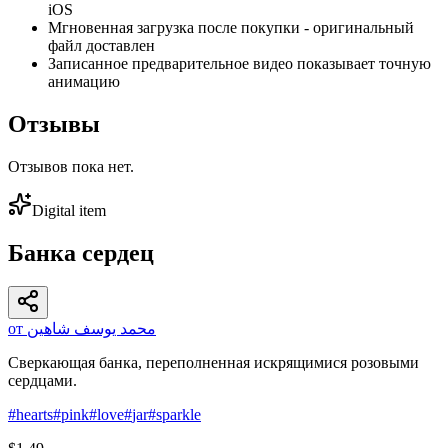
iOS
Мгновенная загрузка после покупки - оригинальный
файл доставлен
Записанное предварительное видео показывает точную
анимацию
Отзывы
Отзывов пока нет.
Digital item
Банка сердец
от محمد يوسف شاهين
Сверкающая банка, переполненная искрящимися розовыми
сердцами.
#
hearts
#
pink
#
love
#
jar
#
sparkle