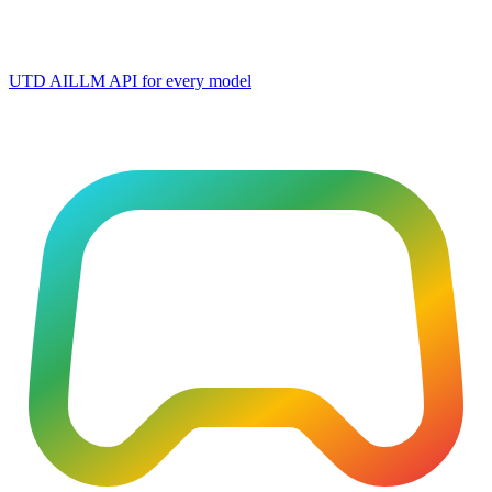
UTD AI
LLM API for every model