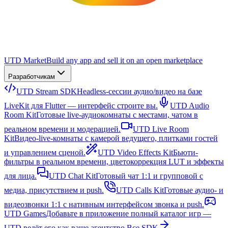
UTD Market
Build any app and sell it on an open marketplace
Разработчикам
UTD Stream SDK
Headless-сессии аудио/видео на базе
LiveKit для Flutter — интерфейс строите вы.
UTD Audio
Room Kit
Готовые live-аудиокомнаты с местами, чатом в
реальном времени и модерацией.
UTD Live Room
Kit
Видео-live-комнаты с камерой ведущего, плитками гостей
и управлением сценой.
UTD Video Effects Kit
Бьюти-
фильтры в реальном времени, цветокоррекция LUT и эффекты
для лица.
UTD Chat Kit
Готовый чат 1:1 и групповой с
медиа, присутствием и push.
UTD Calls Kit
Готовые аудио- и
видеозвонки 1:1 с нативным интерфейсом звонка и push.
UTD Games
Добавьте в приложение полный каталог игр —
UTD ведёт его как ваше агентство.
Все SDK