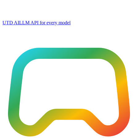
UTD AI
LLM API for every model