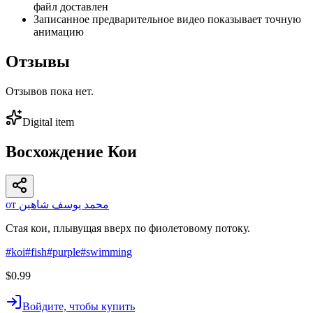
файл доставлен
Записанное предварительное видео показывает точную
анимацию
Отзывы
Отзывов пока нет.
Digital item
Восхождение Кои
от محمد يوسف شاهين
Стая кои, плывущая вверх по фиолетовому потоку.
#
koi
#
fish
#
purple
#
swimming
$0.99
Войдите, чтобы купить