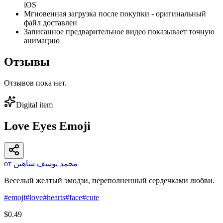
iOS
Мгновенная загрузка после покупки - оригинальный
файл доставлен
Записанное предварительное видео показывает точную
анимацию
Отзывы
Отзывов пока нет.
Digital item
Love Eyes Emoji
от محمد يوسف شاهين
Веселый желтый эмодзи, переполненный сердечками любви.
#
emoji
#
love
#
hearts
#
face
#
cute
$0.49