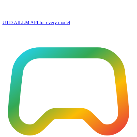
UTD AI
LLM API for every model