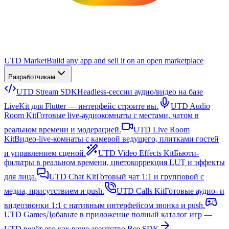
UTD Market
Build any app and sell it on an open marketplace
Разработчикам
UTD Stream SDK
Headless-сессии аудио/видео на базе
LiveKit для Flutter — интерфейс строите вы.
UTD Audio
Room Kit
Готовые live-аудиокомнаты с местами, чатом в
реальном времени и модерацией.
UTD Live Room
Kit
Видео-live-комнаты с камерой ведущего, плитками гостей
и управлением сценой.
UTD Video Effects Kit
Бьюти-
фильтры в реальном времени, цветокоррекция LUT и эффекты
для лица.
UTD Chat Kit
Готовый чат 1:1 и групповой с
медиа, присутствием и push.
UTD Calls Kit
Готовые аудио- и
видеозвонки 1:1 с нативным интерфейсом звонка и push.
UTD Games
Добавьте в приложение полный каталог игр —
UTD ведёт его как ваше агентство.
Все SDK