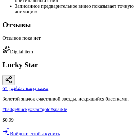
оригинальный файл
Записанное предварительное видео показывает точную
анимацию
Отзывы
Отзывов пока нет.
Digital item
Lucky Star
от محمد يوسف شاهين
Золотой значок счастливой звезды, искрящийся блестками.
#
badge
#
lucky
#
star
#
gold
#
sparkle
$0.99
Войдите, чтобы купить