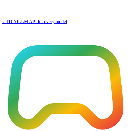
UTD AI
LLM API for every model