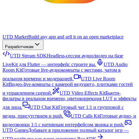
UTD Market
Build any app and sell it on an open marketplace
Разработчикам
UTD Stream SDK
Headless-сессии аудио/видео на базе
LiveKit для Flutter — интерфейс строите вы.
UTD Audio
Room Kit
Готовые live-аудиокомнаты с местами, чатом в
реальном времени и модерацией.
UTD Live Room
Kit
Видео-live-комнаты с камерой ведущего, плитками гостей
и управлением сценой.
UTD Video Effects Kit
Бьюти-
фильтры в реальном времени, цветокоррекция LUT и эффекты
для лица.
UTD Chat Kit
Готовый чат 1:1 и групповой с
медиа, присутствием и push.
UTD Calls Kit
Готовые аудио- и
видеозвонки 1:1 с нативным интерфейсом звонка и push.
UTD Games
Добавьте в приложение полный каталог игр —
UTD ведёт его как ваше агентство.
Все SDK