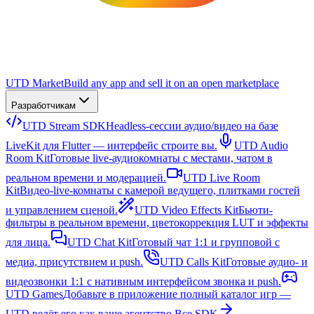
UTD Market
Build any app and sell it on an open marketplace
Разработчикам
UTD Stream SDK
Headless-сессии аудио/видео на базе
LiveKit для Flutter — интерфейс строите вы.
UTD Audio
Room Kit
Готовые live-аудиокомнаты с местами, чатом в
реальном времени и модерацией.
UTD Live Room
Kit
Видео-live-комнаты с камерой ведущего, плитками гостей
и управлением сценой.
UTD Video Effects Kit
Бьюти-
фильтры в реальном времени, цветокоррекция LUT и эффекты
для лица.
UTD Chat Kit
Готовый чат 1:1 и групповой с
медиа, присутствием и push.
UTD Calls Kit
Готовые аудио- и
видеозвонки 1:1 с нативным интерфейсом звонка и push.
UTD Games
Добавьте в приложение полный каталог игр —
UTD ведёт его как ваше агентство.
Все SDK