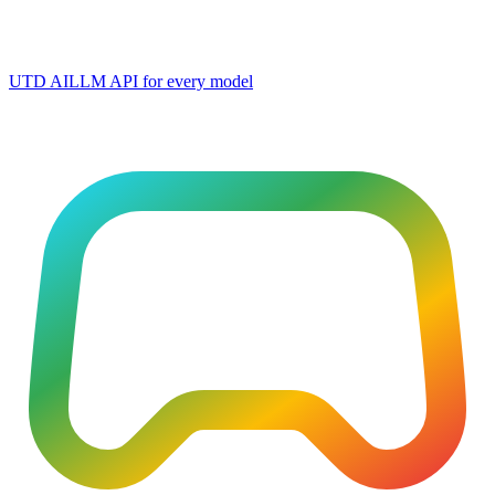
UTD AI
LLM API for every model