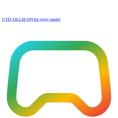
UTD AI
LLM API for every model