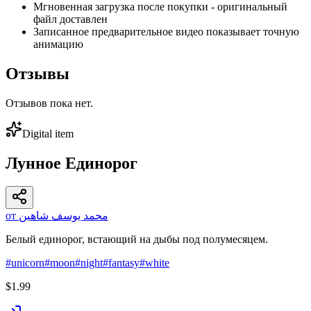
Мгновенная загрузка после покупки - оригинальный
файл доставлен
Записанное предварительное видео показывает точную
анимацию
Отзывы
Отзывов пока нет.
Digital item
Лунное Единорог
от محمد يوسف شاهين
Белый единорог, встающий на дыбы под полумесяцем.
#
unicorn
#
moon
#
night
#
fantasy
#
white
$1.99