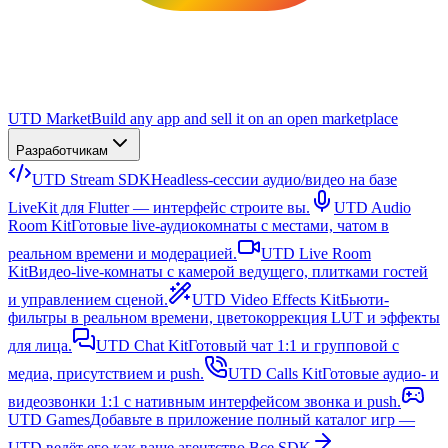
UTD Market
Build any app and sell it on an open marketplace
Разработчикам
UTD Stream SDK
Headless-сессии аудио/видео на базе
LiveKit для Flutter — интерфейс строите вы.
UTD Audio
Room Kit
Готовые live-аудиокомнаты с местами, чатом в
реальном времени и модерацией.
UTD Live Room
Kit
Видео-live-комнаты с камерой ведущего, плитками гостей
и управлением сценой.
UTD Video Effects Kit
Бьюти-
фильтры в реальном времени, цветокоррекция LUT и эффекты
для лица.
UTD Chat Kit
Готовый чат 1:1 и групповой с
медиа, присутствием и push.
UTD Calls Kit
Готовые аудио- и
видеозвонки 1:1 с нативным интерфейсом звонка и push.
UTD Games
Добавьте в приложение полный каталог игр —
UTD ведёт его как ваше агентство.
Все SDK