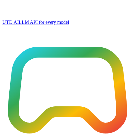
UTD AI
LLM API for every model