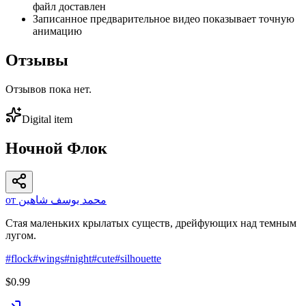
файл доставлен
Записанное предварительное видео показывает точную
анимацию
Отзывы
Отзывов пока нет.
Digital item
Ночной Флок
от محمد يوسف شاهين
Стая маленьких крылатых существ, дрейфующих над темным
лугом.
#
flock
#
wings
#
night
#
cute
#
silhouette
$0.99