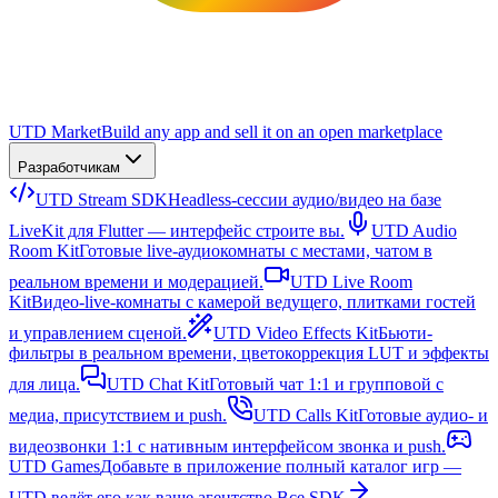
UTD Market
Build any app and sell it on an open marketplace
Разработчикам
UTD Stream SDK
Headless-сессии аудио/видео на базе
LiveKit для Flutter — интерфейс строите вы.
UTD Audio
Room Kit
Готовые live-аудиокомнаты с местами, чатом в
реальном времени и модерацией.
UTD Live Room
Kit
Видео-live-комнаты с камерой ведущего, плитками гостей
и управлением сценой.
UTD Video Effects Kit
Бьюти-
фильтры в реальном времени, цветокоррекция LUT и эффекты
для лица.
UTD Chat Kit
Готовый чат 1:1 и групповой с
медиа, присутствием и push.
UTD Calls Kit
Готовые аудио- и
видеозвонки 1:1 с нативным интерфейсом звонка и push.
UTD Games
Добавьте в приложение полный каталог игр —
UTD ведёт его как ваше агентство.
Все SDK