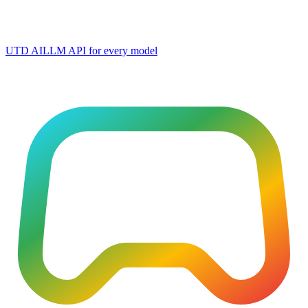
UTD AI
LLM API for every model