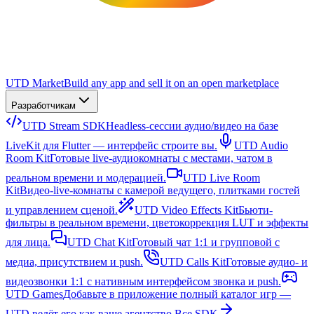
UTD Market
Build any app and sell it on an open marketplace
Разработчикам
UTD Stream SDK
Headless-сессии аудио/видео на базе
LiveKit для Flutter — интерфейс строите вы.
UTD Audio
Room Kit
Готовые live-аудиокомнаты с местами, чатом в
реальном времени и модерацией.
UTD Live Room
Kit
Видео-live-комнаты с камерой ведущего, плитками гостей
и управлением сценой.
UTD Video Effects Kit
Бьюти-
фильтры в реальном времени, цветокоррекция LUT и эффекты
для лица.
UTD Chat Kit
Готовый чат 1:1 и групповой с
медиа, присутствием и push.
UTD Calls Kit
Готовые аудио- и
видеозвонки 1:1 с нативным интерфейсом звонка и push.
UTD Games
Добавьте в приложение полный каталог игр —
UTD ведёт его как ваше агентство.
Все SDK