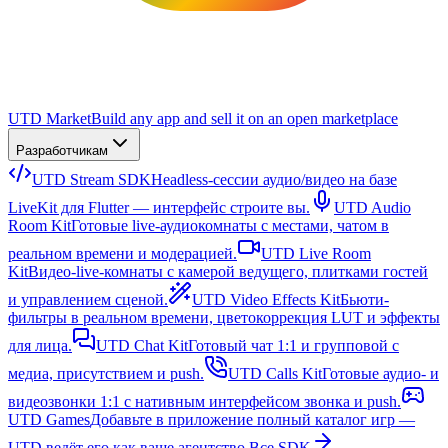
UTD Market
Build any app and sell it on an open marketplace
Разработчикам
UTD Stream SDK
Headless-сессии аудио/видео на базе
LiveKit для Flutter — интерфейс строите вы.
UTD Audio
Room Kit
Готовые live-аудиокомнаты с местами, чатом в
реальном времени и модерацией.
UTD Live Room
Kit
Видео-live-комнаты с камерой ведущего, плитками гостей
и управлением сценой.
UTD Video Effects Kit
Бьюти-
фильтры в реальном времени, цветокоррекция LUT и эффекты
для лица.
UTD Chat Kit
Готовый чат 1:1 и групповой с
медиа, присутствием и push.
UTD Calls Kit
Готовые аудио- и
видеозвонки 1:1 с нативным интерфейсом звонка и push.
UTD Games
Добавьте в приложение полный каталог игр —
UTD ведёт его как ваше агентство.
Все SDK