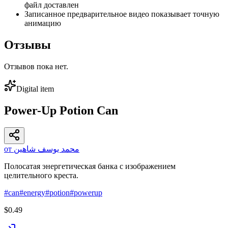
файл доставлен
Записанное предварительное видео показывает точную
анимацию
Отзывы
Отзывов пока нет.
Digital item
Power-Up Potion Can
от محمد يوسف شاهين
Полосатая энергетическая банка с изображением
целительного креста.
#
can
#
energy
#
potion
#
powerup
$0.49