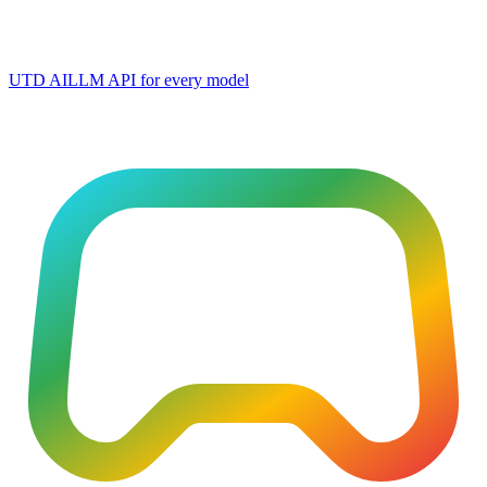
UTD AI
LLM API for every model