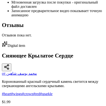
Мгновенная загрузка после покупки - оригинальный
файл доставлен
Записанное предварительное видео показывает точную
анимацию
Отзывы
Отзывов пока нет.
Digital item
Сияющее Крылатое Сердце
от محمد يوسف شاهين
Коронованный красный сердечный камень светится между
сверкающими ангельскими крыльями.
#
heart
#
wings
#
crown
#
red
#
sparkle
$1.99