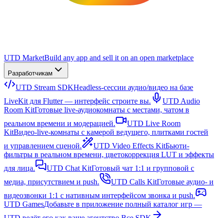
UTD Market
Build any app and sell it on an open marketplace
Разработчикам
UTD Stream SDK
Headless-сессии аудио/видео на базе
LiveKit для Flutter — интерфейс строите вы.
UTD Audio
Room Kit
Готовые live-аудиокомнаты с местами, чатом в
реальном времени и модерацией.
UTD Live Room
Kit
Видео-live-комнаты с камерой ведущего, плитками гостей
и управлением сценой.
UTD Video Effects Kit
Бьюти-
фильтры в реальном времени, цветокоррекция LUT и эффекты
для лица.
UTD Chat Kit
Готовый чат 1:1 и групповой с
медиа, присутствием и push.
UTD Calls Kit
Готовые аудио- и
видеозвонки 1:1 с нативным интерфейсом звонка и push.
UTD Games
Добавьте в приложение полный каталог игр —
UTD ведёт его как ваше агентство.
Все SDK