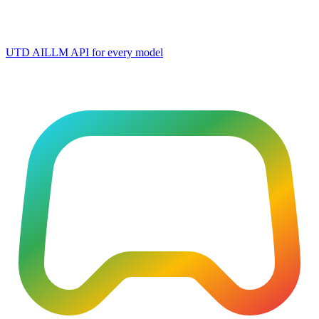
UTD AI
LLM API for every model