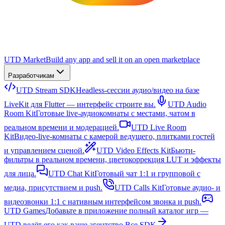
UTD Market
Build any app and sell it on an open marketplace
Разработчикам
UTD Stream SDK
Headless-сессии аудио/видео на базе
LiveKit для Flutter — интерфейс строите вы.
UTD Audio
Room Kit
Готовые live-аудиокомнаты с местами, чатом в
реальном времени и модерацией.
UTD Live Room
Kit
Видео-live-комнаты с камерой ведущего, плитками гостей
и управлением сценой.
UTD Video Effects Kit
Бьюти-
фильтры в реальном времени, цветокоррекция LUT и эффекты
для лица.
UTD Chat Kit
Готовый чат 1:1 и групповой с
медиа, присутствием и push.
UTD Calls Kit
Готовые аудио- и
видеозвонки 1:1 с нативным интерфейсом звонка и push.
UTD Games
Добавьте в приложение полный каталог игр —
UTD ведёт его как ваше агентство.
Все SDK