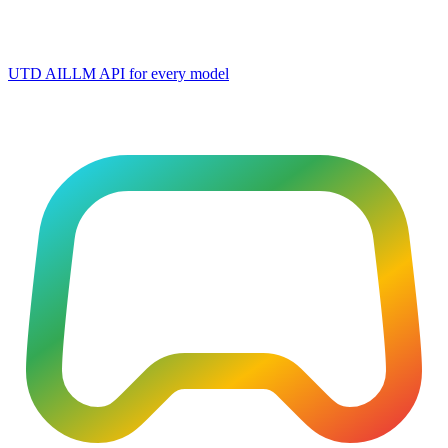
UTD AI
LLM API for every model