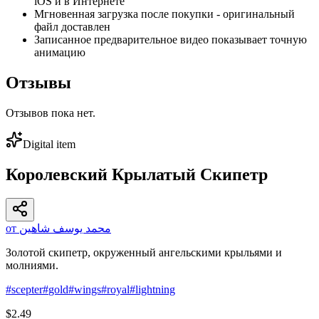
iOS и в Интернете
Мгновенная загрузка после покупки - оригинальный
файл доставлен
Записанное предварительное видео показывает точную
анимацию
Отзывы
Отзывов пока нет.
Digital item
Королевский Крылатый Скипетр
от محمد يوسف شاهين
Золотой скипетр, окруженный ангельскими крыльями и
молниями.
#
scepter
#
gold
#
wings
#
royal
#
lightning
$2.49