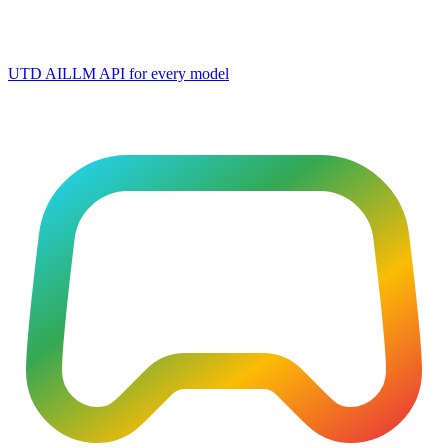
UTD AI
LLM API for every model