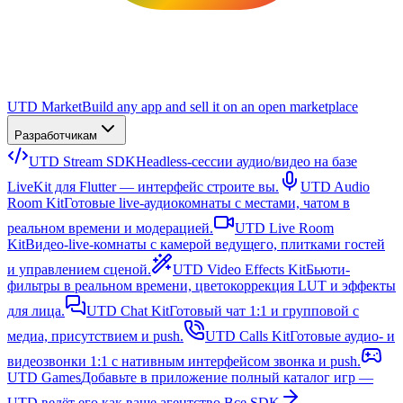
UTD Market
Build any app and sell it on an open marketplace
Разработчикам
UTD Stream SDK
Headless-сессии аудио/видео на базе
LiveKit для Flutter — интерфейс строите вы.
UTD Audio
Room Kit
Готовые live-аудиокомнаты с местами, чатом в
реальном времени и модерацией.
UTD Live Room
Kit
Видео-live-комнаты с камерой ведущего, плитками гостей
и управлением сценой.
UTD Video Effects Kit
Бьюти-
фильтры в реальном времени, цветокоррекция LUT и эффекты
для лица.
UTD Chat Kit
Готовый чат 1:1 и групповой с
медиа, присутствием и push.
UTD Calls Kit
Готовые аудио- и
видеозвонки 1:1 с нативным интерфейсом звонка и push.
UTD Games
Добавьте в приложение полный каталог игр —
UTD ведёт его как ваше агентство.
Все SDK