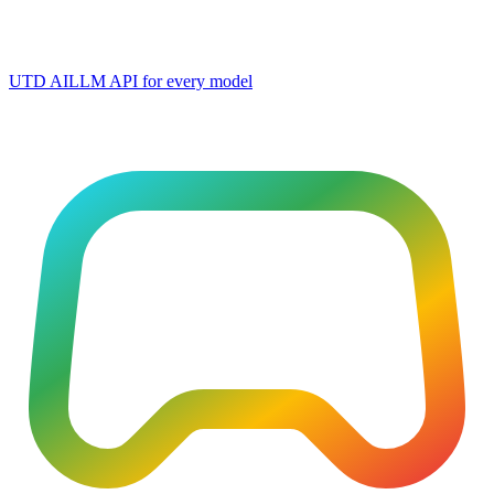
UTD AI
LLM API for every model