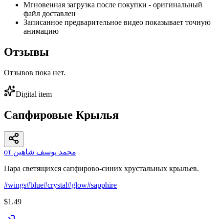
Мгновенная загрузка после покупки - оригинальный
файл доставлен
Записанное предварительное видео показывает точную
анимацию
Отзывы
Отзывов пока нет.
Digital item
Сапфировые Крылья
от محمد يوسف شاهين
Пара светящихся сапфирово-синих хрустальных крыльев.
#
wings
#
blue
#
crystal
#
glow
#
sapphire
$1.49