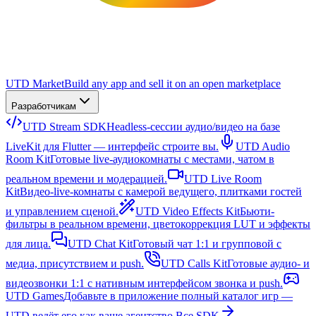
UTD Market
Build any app and sell it on an open marketplace
Разработчикам
UTD Stream SDK
Headless-сессии аудио/видео на базе
LiveKit для Flutter — интерфейс строите вы.
UTD Audio
Room Kit
Готовые live-аудиокомнаты с местами, чатом в
реальном времени и модерацией.
UTD Live Room
Kit
Видео-live-комнаты с камерой ведущего, плитками гостей
и управлением сценой.
UTD Video Effects Kit
Бьюти-
фильтры в реальном времени, цветокоррекция LUT и эффекты
для лица.
UTD Chat Kit
Готовый чат 1:1 и групповой с
медиа, присутствием и push.
UTD Calls Kit
Готовые аудио- и
видеозвонки 1:1 с нативным интерфейсом звонка и push.
UTD Games
Добавьте в приложение полный каталог игр —
UTD ведёт его как ваше агентство.
Все SDK