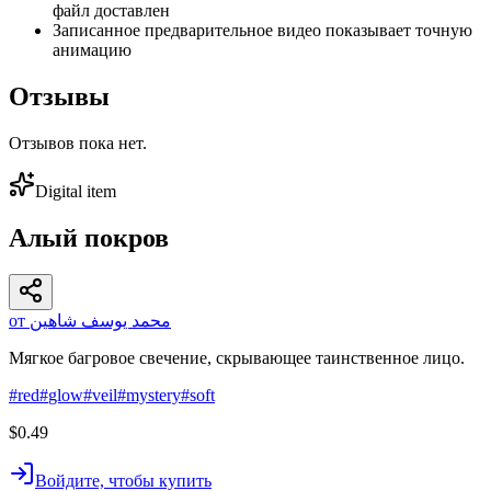
файл доставлен
Записанное предварительное видео показывает точную
анимацию
Отзывы
Отзывов пока нет.
Digital item
Алый покров
от محمد يوسف شاهين
Мягкое багровое свечение, скрывающее таинственное лицо.
#
red
#
glow
#
veil
#
mystery
#
soft
$0.49
Войдите, чтобы купить