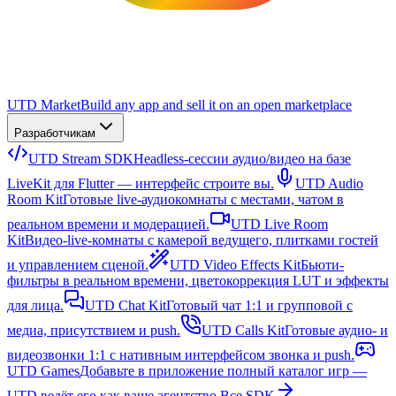
UTD Market
Build any app and sell it on an open marketplace
Разработчикам
UTD Stream SDK
Headless-сессии аудио/видео на базе
LiveKit для Flutter — интерфейс строите вы.
UTD Audio
Room Kit
Готовые live-аудиокомнаты с местами, чатом в
реальном времени и модерацией.
UTD Live Room
Kit
Видео-live-комнаты с камерой ведущего, плитками гостей
и управлением сценой.
UTD Video Effects Kit
Бьюти-
фильтры в реальном времени, цветокоррекция LUT и эффекты
для лица.
UTD Chat Kit
Готовый чат 1:1 и групповой с
медиа, присутствием и push.
UTD Calls Kit
Готовые аудио- и
видеозвонки 1:1 с нативным интерфейсом звонка и push.
UTD Games
Добавьте в приложение полный каталог игр —
UTD ведёт его как ваше агентство.
Все SDK