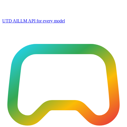
UTD AI
LLM API for every model