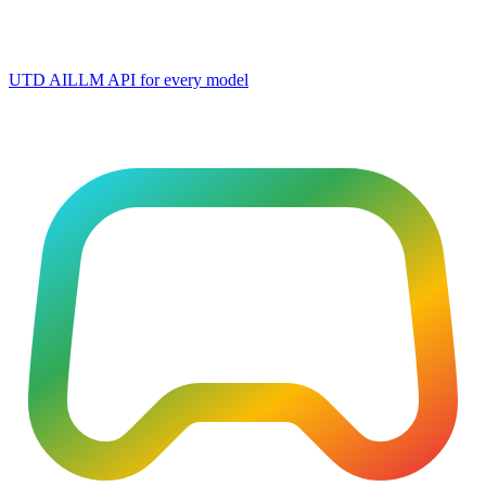
UTD AI
LLM API for every model