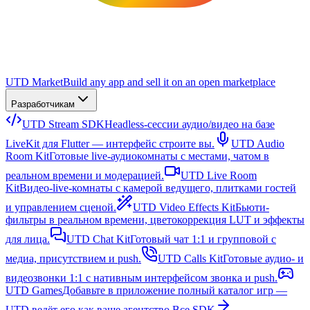
UTD Market
Build any app and sell it on an open marketplace
Разработчикам
UTD Stream SDK
Headless-сессии аудио/видео на базе
LiveKit для Flutter — интерфейс строите вы.
UTD Audio
Room Kit
Готовые live-аудиокомнаты с местами, чатом в
реальном времени и модерацией.
UTD Live Room
Kit
Видео-live-комнаты с камерой ведущего, плитками гостей
и управлением сценой.
UTD Video Effects Kit
Бьюти-
фильтры в реальном времени, цветокоррекция LUT и эффекты
для лица.
UTD Chat Kit
Готовый чат 1:1 и групповой с
медиа, присутствием и push.
UTD Calls Kit
Готовые аудио- и
видеозвонки 1:1 с нативным интерфейсом звонка и push.
UTD Games
Добавьте в приложение полный каталог игр —
UTD ведёт его как ваше агентство.
Все SDK