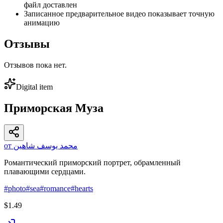
файл доставлен
Записанное предварительное видео показывает точную
анимацию
Отзывы
Отзывов пока нет.
Digital item
Приморская Муза
от محمد يوسف شاهين
Романтический приморский портрет, обрамленный
плавающими сердцами.
#
photo
#
sea
#
romance
#
hearts
$1.49