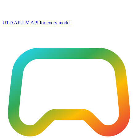
UTD AI
LLM API for every model