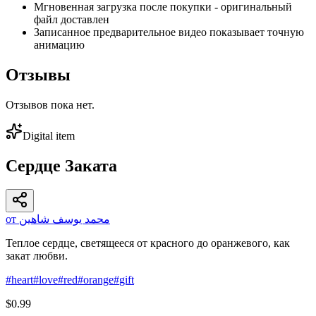
Мгновенная загрузка после покупки - оригинальный
файл доставлен
Записанное предварительное видео показывает точную
анимацию
Отзывы
Отзывов пока нет.
Digital item
Сердце Заката
от محمد يوسف شاهين
Теплое сердце, светящееся от красного до оранжевого, как
закат любви.
#
heart
#
love
#
red
#
orange
#
gift
$0.99