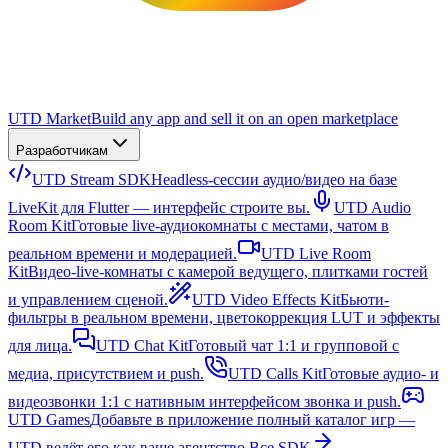
UTD Market
Build any app and sell it on an open marketplace
Разработчикам
UTD Stream SDK
Headless-сессии аудио/видео на базе
LiveKit для Flutter — интерфейс строите вы.
UTD Audio
Room Kit
Готовые live-аудиокомнаты с местами, чатом в
реальном времени и модерацией.
UTD Live Room
Kit
Видео-live-комнаты с камерой ведущего, плитками гостей
и управлением сценой.
UTD Video Effects Kit
Бьюти-
фильтры в реальном времени, цветокоррекция LUT и эффекты
для лица.
UTD Chat Kit
Готовый чат 1:1 и групповой с
медиа, присутствием и push.
UTD Calls Kit
Готовые аудио- и
видеозвонки 1:1 с нативным интерфейсом звонка и push.
UTD Games
Добавьте в приложение полный каталог игр —
UTD ведёт его как ваше агентство.
Все SDK