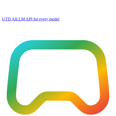
UTD AI
LLM API for every model