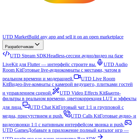
UTD Market
Build any app and sell it on an open marketplace
Разработчикам
UTD Stream SDK
Headless-сессии аудио/видео на базе
LiveKit для Flutter — интерфейс строите вы.
UTD Audio
Room Kit
Готовые live-аудиокомнаты с местами, чатом в
реальном времени и модерацией.
UTD Live Room
Kit
Видео-live-комнаты с камерой ведущего, плитками гостей
и управлением сценой.
UTD Video Effects Kit
Бьюти-
фильтры в реальном времени, цветокоррекция LUT и эффекты
для лица.
UTD Chat Kit
Готовый чат 1:1 и групповой с
медиа, присутствием и push.
UTD Calls Kit
Готовые аудио- и
видеозвонки 1:1 с нативным интерфейсом звонка и push.
UTD Games
Добавьте в приложение полный каталог игр —
UTD ведёт его как ваше агентство.
Все SDK