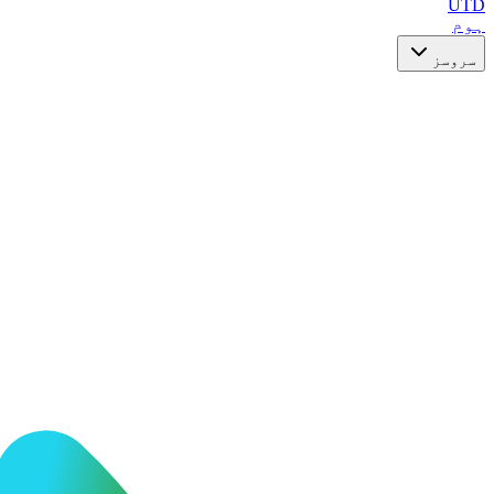
UTD
ہوم
سروسز