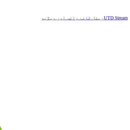
UTD Stream
ریئل ٹائم وائس اور ویڈیو