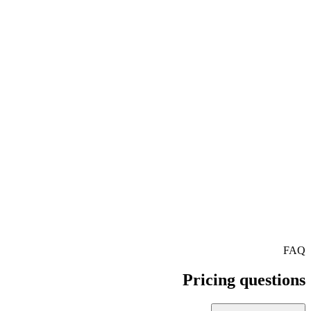
At scale
Custom pricing for high volume
Streaming millions of minutes a month? We offer volume discounts,
dedicated infrastructure and a named engineering contact.
Talk to sales
FAQ
Pricing questions