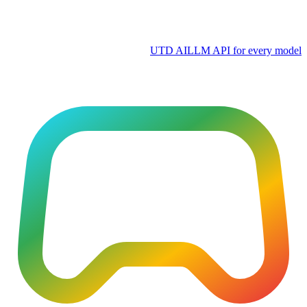
UTD AI
LLM API for every model