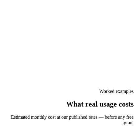
/ 1,000 participant-min
$
6.99
/ 1,000 participant-min
$
9.99
Worked examples
What real usage costs
Estimated monthly cost at our published rates — before any free
grant.