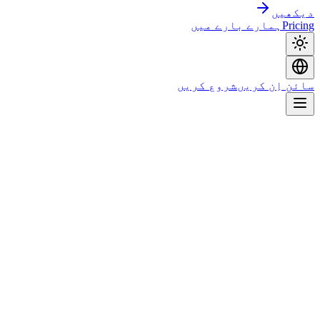
دیکھیں
Pricing
ہمارے بارے میں
سائن اِن کریں
شروع کریں
Start free