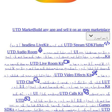
UTD Market
Build any app and sell it on an open marketplace
ڈیولپرز
UTD Stream SDK
Flutter کے لیے headless LiveKit آڈیو/
ویڈیو سیشنز — UI آپ بناتے ہیں۔
UTD Audio Room
Kit
سیٹس، ریئل-ٹائم چیٹ اور ماڈریشن کے ساتھ ڈراپ-
اِن لائیو آڈیو رومز۔
UTD Live Room Kit
ہوسٹ کیمرہ،
گیسٹ ٹائلز اور اسٹیج مینجمنٹ کے ساتھ ویڈیو لائیو
رومز۔
UTD Video Effects Kit
ریئل-ٹائم بیوٹی فلٹرز،
LUT کلر گریڈنگ اور فیس ایفیکٹس۔
UTD Chat
Kit
میڈیا، پریزنس اور پُش کے ساتھ ڈراپ-اِن 1:1 اور
گروپ چیٹ۔
UTD Calls Kit
نیٹیو کال UI اور پُش کے
ساتھ ڈراپ-اِن 1:1 آڈیو اور ویڈیو کالز۔
UTD
Games
اپنی ایپ میں مکمل گیمز کیٹلاگ شامل کریں —
UTD اسے آپ کی ایجنسی کے طور پر چلاتا ہے۔
تمام SDKs