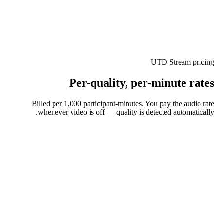
Free to start
Get $50 free every month
Every eligible account gets a free month grant, spent at real rates
across any streaming service — no card required.
UTD Stream pricing
Per-quality, per-minute rates
Billed per 1,000 participant-minutes. You pay the audio rate
whenever video is off — quality is detected automatically.
/ 1,000 participant-min
$
0.29