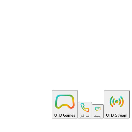
A recurring free grant spent at real rates — no card, no commitment.
Pay as you go
Per-minute billing. No setup fees, no monthly minimums, no lock-
in.
Built to scale
From a first room to millions of participants — with volume rates
and real support.
UTD Stream
چیٹ
کالز
UTD Games