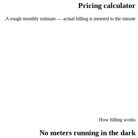
Pricing calculator
A rough monthly estimate — actual billing is metered to the minute.
Quality
Live — 2K
Live — Full HD
Live — HD
Live — SD
Audio Room
Live — 4K
Average participants
50
Streaming minutes / month
2,000
participant-minutes
$249.00
100,000
Free grant applied
−
$50.00
Estimated monthly cost
$199.00
Estimate excludes taxes. Free grant is shown only when enabled.
How billing works
No meters running in the dark