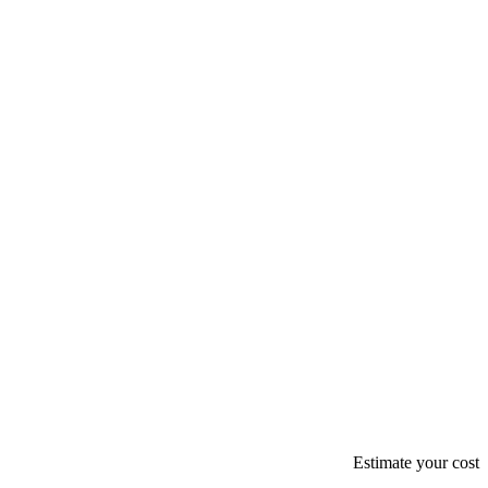
/ month
$52.20
/ month
$597.60
/ month
$1,915.20
Estimate your cost