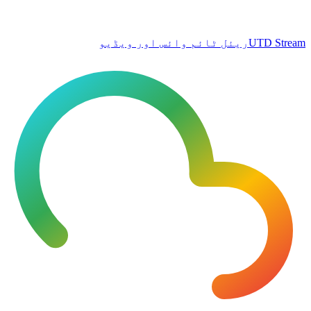
UTD Stream
ریئل ٹائم وائس اور ویڈیو