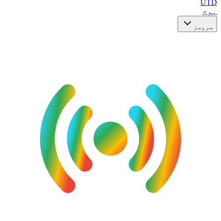
UTD
ہوم
سروسز