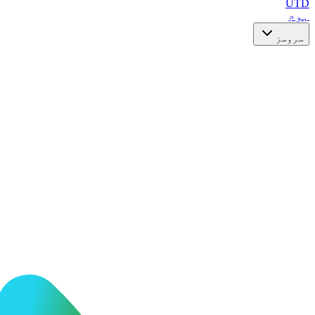
UTD
ہوم
سروسز