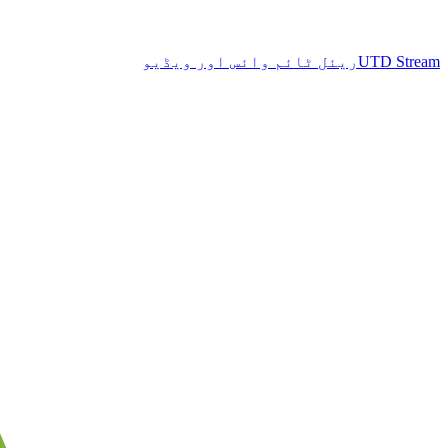
UTD Stream
ریئل ٹائم وائس اور ویڈیو