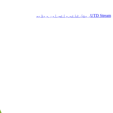
UTD Stream
ریئل ٹائم وائس اور ویڈیو