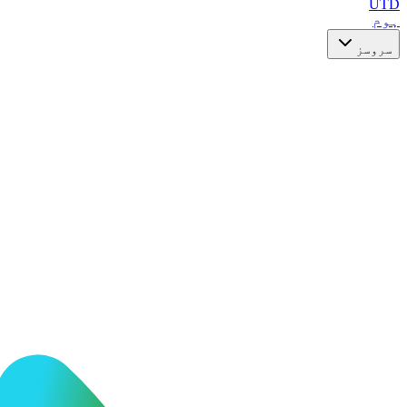
UTD
ہوم
سروسز