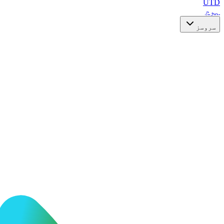
UTD
ہوم
سروسز