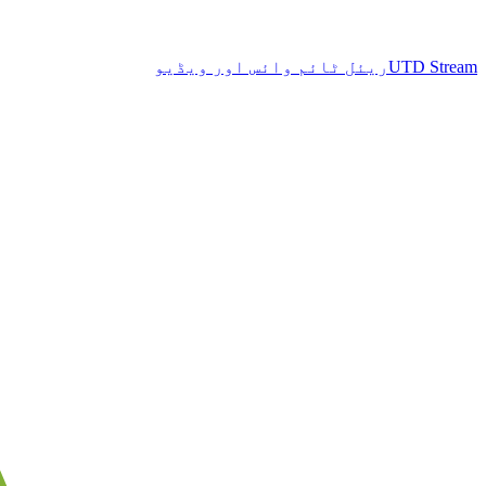
UTD Stream
ریئل ٹائم وائس اور ویڈیو