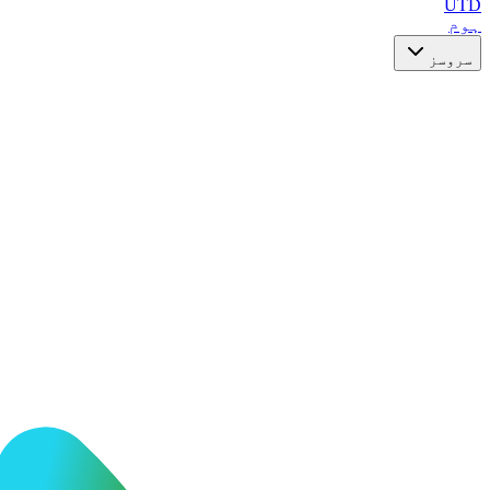
UTD
ہوم
سروسز