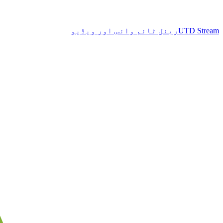
UTD Stream
ریئل ٹائم وائس اور ویڈیو