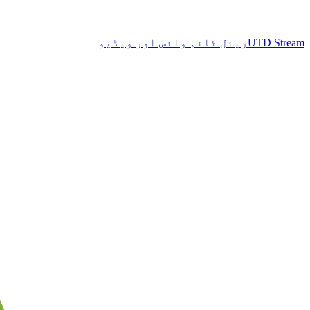
UTD Stream
ریئل ٹائم وائس اور ویڈیو