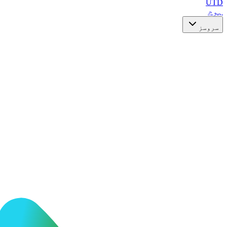
UTD
ہوم
سروسز