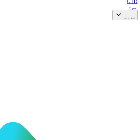
UTD
ہوم
سروسز