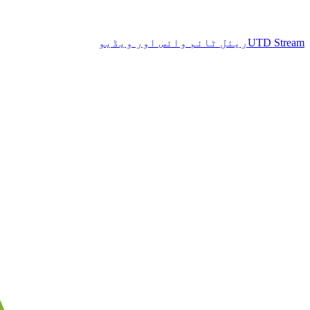
UTD Stream
ریئل ٹائم وائس اور ویڈیو