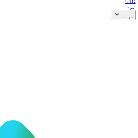
UTD
ہوم
سروسز