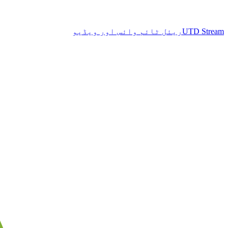
UTD Stream
ریئل ٹائم وائس اور ویڈیو