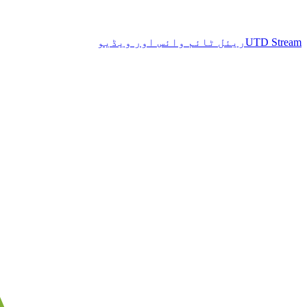
UTD Stream
ریئل ٹائم وائس اور ویڈیو