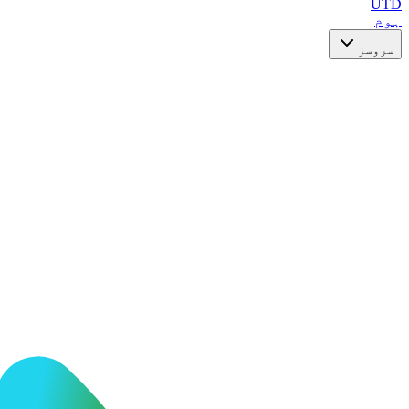
UTD
ہوم
سروسز