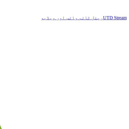
UTD Stream
ریئل ٹائم وائس اور ویڈیو