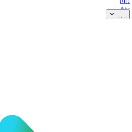
UTD
ہوم
سروسز