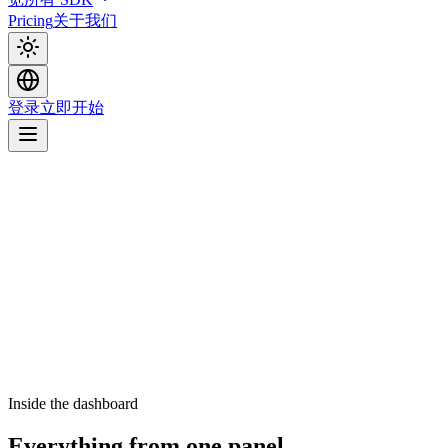
Pricing
关于我们
登录
立即开始
Inside the dashboard
Everything from one panel