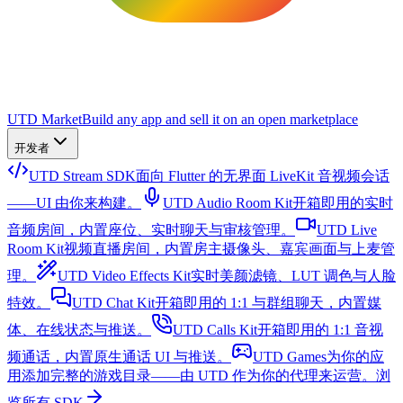
UTD Market
Build any app and sell it on an open marketplace
开发者
UTD Stream SDK
面向 Flutter 的无界面 LiveKit 音视频会话
——UI 由你来构建。
UTD Audio Room Kit
开箱即用的实时
音频房间，内置座位、实时聊天与审核管理。
UTD Live
Room Kit
视频直播房间，内置房主摄像头、嘉宾画面与上麦管
理。
UTD Video Effects Kit
实时美颜滤镜、LUT 调色与人脸
特效。
UTD Chat Kit
开箱即用的 1:1 与群组聊天，内置媒
体、在线状态与推送。
UTD Calls Kit
开箱即用的 1:1 音视
频通话，内置原生通话 UI 与推送。
UTD Games
为你的应
用添加完整的游戏目录——由 UTD 作为你的代理来运营。
浏
览所有 SDK