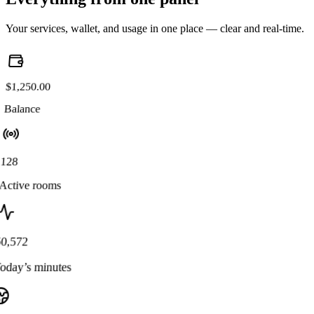
Your services, wallet, and usage in one place — clear and real-time.
$1,250.00
Balance
128
Active rooms
50,572
oday’s minutes