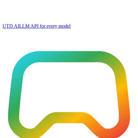
UTD AI
LLM API for every model