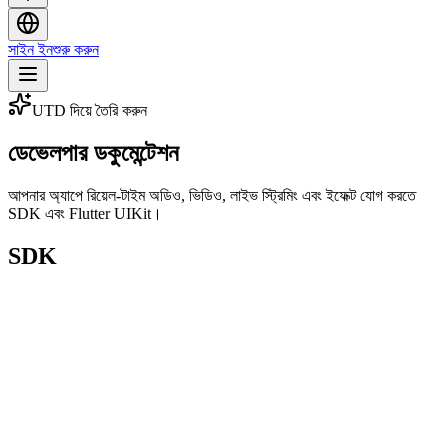
সাইন ইন
শুরু করুন
UTD দিয়ে তৈরি করুন
ডেভেলপার ডকুমেন্টেশন
আপনার অ্যাপে রিয়েল-টাইম অডিও, ভিডিও, লাইভ স্ট্রিমিং এবং ইফেক্ট যোগ করতে
SDK এবং Flutter UIKit।
SDK
pub.dev-এ