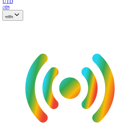
UTD
হোম
সার্ভিস