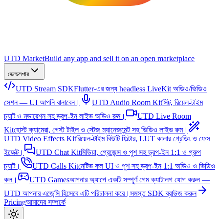
UTD Market
Build any app and sell it on an open marketplace
ডেভেলপার
UTD Stream SDK
Flutter-এর জন্য headless LiveKit অডিও/ভিডিও
সেশন — UI আপনি বানাবেন।
UTD Audio Room Kit
সিট, রিয়েল-টাইম
চ্যাট ও মডারেশন সহ ড্রপ-ইন লাইভ অডিও রুম।
UTD Live Room
Kit
হোস্ট ক্যামেরা, গেস্ট টাইল ও স্টেজ ম্যানেজমেন্ট সহ ভিডিও লাইভ রুম।
UTD Video Effects Kit
রিয়েল-টাইম বিউটি ফিল্টার, LUT কালার গ্রেডিং ও ফেস
ইফেক্ট।
UTD Chat Kit
মিডিয়া, প্রেজেন্স ও পুশ সহ ড্রপ-ইন 1:1 ও গ্রুপ
চ্যাট।
UTD Calls Kit
নেটিভ কল UI ও পুশ সহ ড্রপ-ইন 1:1 অডিও ও ভিডিও
কল।
UTD Games
আপনার অ্যাপে একটি সম্পূর্ণ গেম ক্যাটালগ যোগ করুন —
UTD আপনার এজেন্সি হিসেবে এটি পরিচালনা করে।
সমস্ত SDK ব্রাউজ করুন
Pricing
আমাদের সম্পর্কে