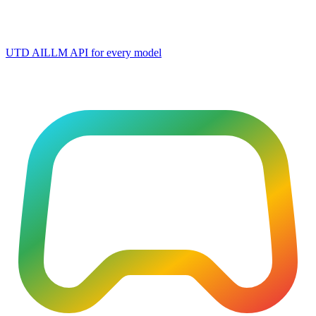
UTD AI
LLM API for every model