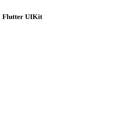
সংস্করণ
0.1.0
ডকুমেন্টেশন দেখুন
Flutter UIKit
pub.dev-এ
সংস্করণ
1.5.0
ডকুমেন্টেশন দেখুন
pub.dev-এ