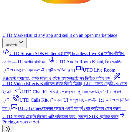
UTD Market
Build any app and sell it on an open marketplace
ডেভেলপার
UTD Stream SDK
Flutter-এর জন্য headless LiveKit অডিও/ভিডিও
সেশন — UI আপনি বানাবেন।
UTD Audio Room Kit
সিট, রিয়েল-টাইম
চ্যাট ও মডারেশন সহ ড্রপ-ইন লাইভ অডিও রুম।
UTD Live Room
Kit
হোস্ট ক্যামেরা, গেস্ট টাইল ও স্টেজ ম্যানেজমেন্ট সহ ভিডিও লাইভ রুম।
UTD Video Effects Kit
রিয়েল-টাইম বিউটি ফিল্টার, LUT কালার গ্রেডিং ও ফেস
ইফেক্ট।
UTD Chat Kit
মিডিয়া, প্রেজেন্স ও পুশ সহ ড্রপ-ইন 1:1 ও গ্রুপ
চ্যাট।
UTD Calls Kit
নেটিভ কল UI ও পুশ সহ ড্রপ-ইন 1:1 অডিও ও ভিডিও
কল।
UTD Games
আপনার অ্যাপে একটি সম্পূর্ণ গেম ক্যাটালগ যোগ করুন —
UTD আপনার এজেন্সি হিসেবে এটি পরিচালনা করে।
সমস্ত SDK ব্রাউজ করুন
Pricing
আমাদের সম্পর্কে