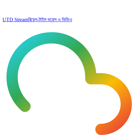
UTD Stream
রিয়েল-টাইম ভয়েস ও ভিডিও