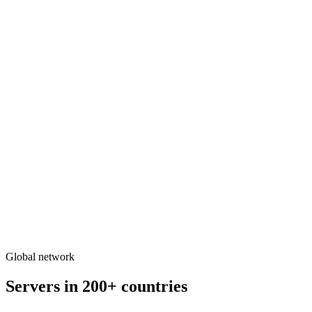
Audio rooms
Interactive audio rooms with mics, seats, moderation, comments,
and gifts — a smooth, low-latency experience.
Mics & seats
Live comments
Moderation & bans
See use cases
Voice & video calls
Secure one-to-one voice or high-definition video calls.
Voice
HD video
Secure & encrypted
See use cases
Global network
Servers in 200+ countries