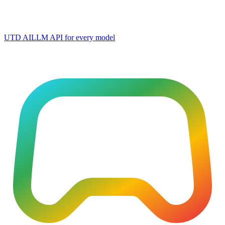
UTD AI
LLM API for every model