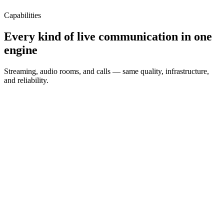
Capabilities
Every kind of live communication in one
engine
Streaming, audio rooms, and calls — same quality, infrastructure,
and reliability.
LIVE
Live streaming
Live video with hosts, guests, and an interactive audience, plus real-
time gifts and comments — ready to monetize.
Host & guests
Interactive audience
Gifts & comments
Monetization-ready
See use cases