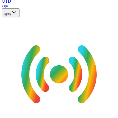
UTD
হোম
সার্ভিস