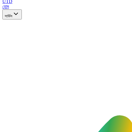
UTD
হোম
সার্ভিস