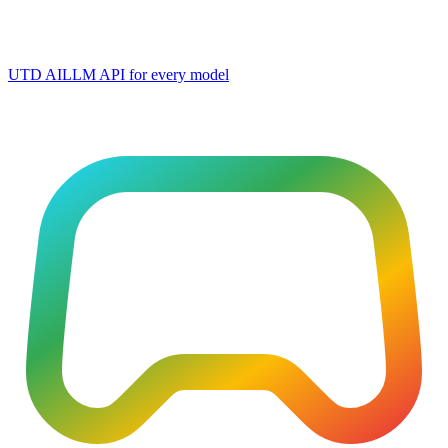
UTD AI
LLM API for every model