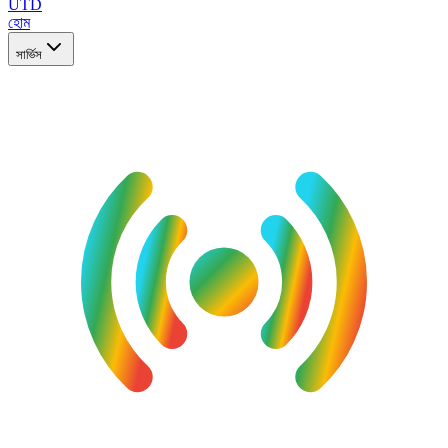
UTD
হোম
সার্ভিস