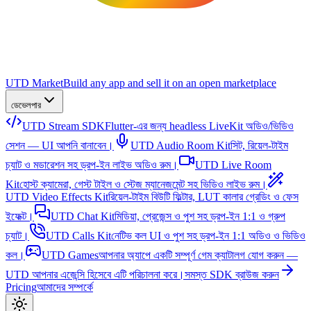
UTD Market
Build any app and sell it on an open marketplace
ডেভেলপার
UTD Stream SDK
Flutter-এর জন্য headless LiveKit অডিও/ভিডিও
সেশন — UI আপনি বানাবেন।
UTD Audio Room Kit
সিট, রিয়েল-টাইম
চ্যাট ও মডারেশন সহ ড্রপ-ইন লাইভ অডিও রুম।
UTD Live Room
Kit
হোস্ট ক্যামেরা, গেস্ট টাইল ও স্টেজ ম্যানেজমেন্ট সহ ভিডিও লাইভ রুম।
UTD Video Effects Kit
রিয়েল-টাইম বিউটি ফিল্টার, LUT কালার গ্রেডিং ও ফেস
ইফেক্ট।
UTD Chat Kit
মিডিয়া, প্রেজেন্স ও পুশ সহ ড্রপ-ইন 1:1 ও গ্রুপ
চ্যাট।
UTD Calls Kit
নেটিভ কল UI ও পুশ সহ ড্রপ-ইন 1:1 অডিও ও ভিডিও
কল।
UTD Games
আপনার অ্যাপে একটি সম্পূর্ণ গেম ক্যাটালগ যোগ করুন —
UTD আপনার এজেন্সি হিসেবে এটি পরিচালনা করে।
সমস্ত SDK ব্রাউজ করুন
Pricing
আমাদের সম্পর্কে