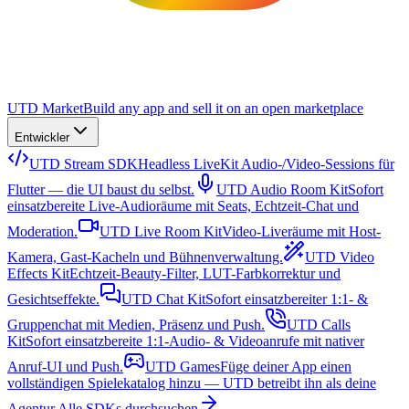
UTD Market
Build any app and sell it on an open marketplace
Entwickler
UTD Stream SDK
Headless LiveKit Audio-/Video-Sessions für
Flutter — die UI baust du selbst.
UTD Audio Room Kit
Sofort
einsatzbereite Live-Audioräume mit Seats, Echtzeit-Chat und
Moderation.
UTD Live Room Kit
Video-Liveräume mit Host-
Kamera, Gast-Kacheln und Bühnenverwaltung.
UTD Video
Effects Kit
Echtzeit-Beauty-Filter, LUT-Farbkorrektur und
Gesichtseffekte.
UTD Chat Kit
Sofort einsatzbereiter 1:1- &
Gruppenchat mit Medien, Präsenz und Push.
UTD Calls
Kit
Sofort einsatzbereite 1:1-Audio- & Videoanrufe mit nativer
Anruf-UI und Push.
UTD Games
Füge deiner App einen
vollständigen Spielekatalog hinzu — UTD betreibt ihn als deine
Agentur.
Alle SDKs durchsuchen