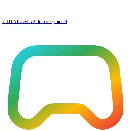
UTD AI
LLM API for every model