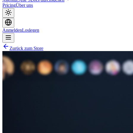
Pricing
Über uns
Anmelden
Loslegen
Zurück zum Store