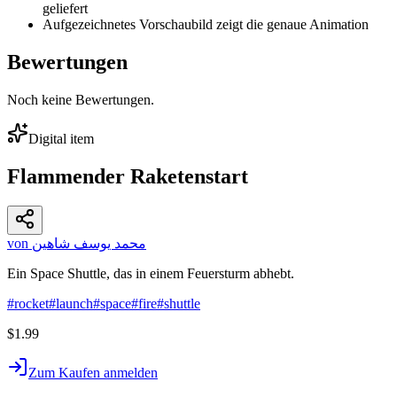
geliefert
Aufgezeichnetes Vorschaubild zeigt die genaue Animation
Bewertungen
Noch keine Bewertungen.
Digital item
Flammender Raketenstart
von محمد يوسف شاهين
Ein Space Shuttle, das in einem Feuersturm abhebt.
#
rocket
#
launch
#
space
#
fire
#
shuttle
$1.99
Zum Kaufen anmelden