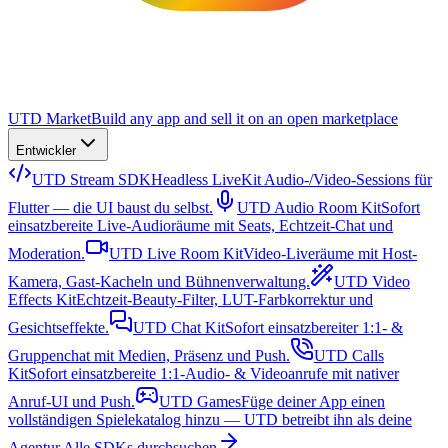
UTD Market
Build any app and sell it on an open marketplace
Entwickler
UTD Stream SDK
Headless LiveKit Audio-/Video-Sessions für
Flutter — die UI baust du selbst.
UTD Audio Room Kit
Sofort
einsatzbereite Live-Audioräume mit Seats, Echtzeit-Chat und
Moderation.
UTD Live Room Kit
Video-Liveräume mit Host-
Kamera, Gast-Kacheln und Bühnenverwaltung.
UTD Video
Effects Kit
Echtzeit-Beauty-Filter, LUT-Farbkorrektur und
Gesichtseffekte.
UTD Chat Kit
Sofort einsatzbereiter 1:1- &
Gruppenchat mit Medien, Präsenz und Push.
UTD Calls
Kit
Sofort einsatzbereite 1:1-Audio- & Videoanrufe mit nativer
Anruf-UI und Push.
UTD Games
Füge deiner App einen
vollständigen Spielekatalog hinzu — UTD betreibt ihn als deine
Agentur.
Alle SDKs durchsuchen