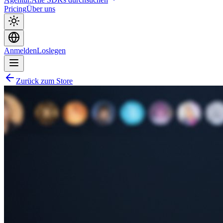
Pricing
Über uns
Anmelden
Loslegen
Zurück zum Store