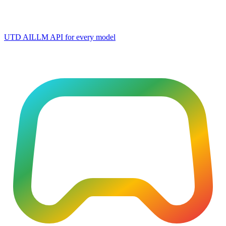
UTD AI
LLM API for every model