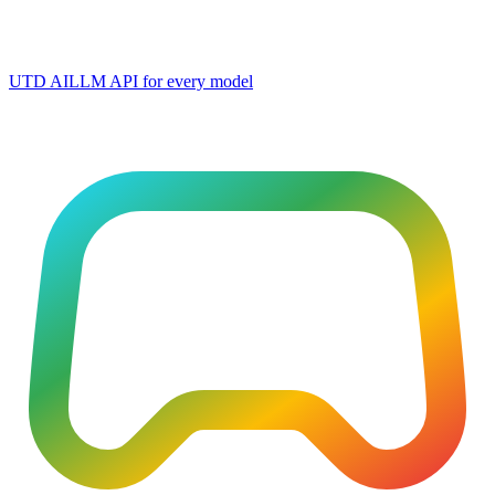
UTD AI
LLM API for every model