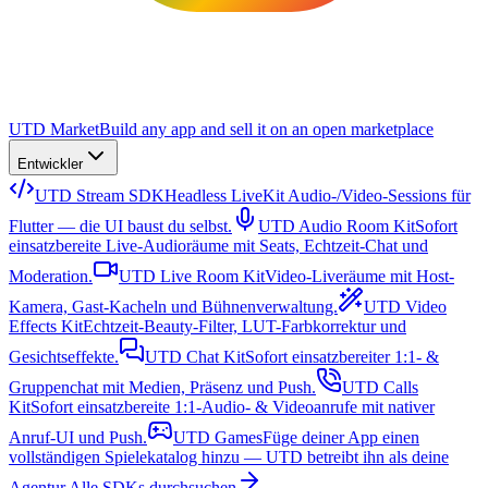
UTD Market
Build any app and sell it on an open marketplace
Entwickler
UTD Stream SDK
Headless LiveKit Audio-/Video-Sessions für
Flutter — die UI baust du selbst.
UTD Audio Room Kit
Sofort
einsatzbereite Live-Audioräume mit Seats, Echtzeit-Chat und
Moderation.
UTD Live Room Kit
Video-Liveräume mit Host-
Kamera, Gast-Kacheln und Bühnenverwaltung.
UTD Video
Effects Kit
Echtzeit-Beauty-Filter, LUT-Farbkorrektur und
Gesichtseffekte.
UTD Chat Kit
Sofort einsatzbereiter 1:1- &
Gruppenchat mit Medien, Präsenz und Push.
UTD Calls
Kit
Sofort einsatzbereite 1:1-Audio- & Videoanrufe mit nativer
Anruf-UI und Push.
UTD Games
Füge deiner App einen
vollständigen Spielekatalog hinzu — UTD betreibt ihn als deine
Agentur.
Alle SDKs durchsuchen