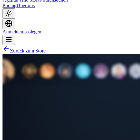
Pricing
Über uns
Anmelden
Loslegen
Zurück zum Store