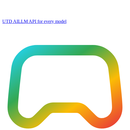
UTD AI
LLM API for every model