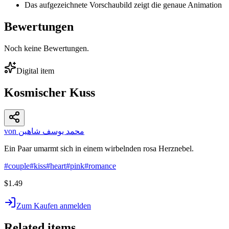
Das aufgezeichnete Vorschaubild zeigt die genaue Animation
Bewertungen
Noch keine Bewertungen.
Digital item
Kosmischer Kuss
von محمد يوسف شاهين
Ein Paar umarmt sich in einem wirbelnden rosa Herznebel.
#
couple
#
kiss
#
heart
#
pink
#
romance
$1.49
Zum Kaufen anmelden
Related items