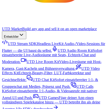
UTD Market
Build any app and sell it on an open marketplace
Entwickler
UTD Stream SDK
Headless LiveKit Audio-/Video-Sessions für
Flutter — die UI baust du selbst.
UTD Audio Room Kit
Sofort
einsatzbereite Live-Audioräume mit Seats, Echtzeit-Chat und
Moderation.
UTD Live Room Kit
Video-Liveräume mit Host-
Kamera, Gast-Kacheln und Bühnenverwaltung.
UTD Video
Effects Kit
Echtzeit-Beauty-Filter, LUT-Farbkorrektur und
Gesichtseffekte.
UTD Chat Kit
Sofort einsatzbereiter 1:1- &
Gruppenchat mit Medien, Präsenz und Push.
UTD Calls
Kit
Sofort einsatzbereite 1:1-Audio- & Videoanrufe mit nativer
Anruf-UI und Push.
UTD Games
Füge deiner App einen
vollständigen Spielekatalog hinzu — UTD betreibt ihn als deine
Agentur.
Alle SDKs durchsuchen