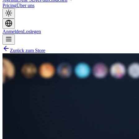
Pricing
Über uns
Anmelden
Loslegen
Zurück zum Store